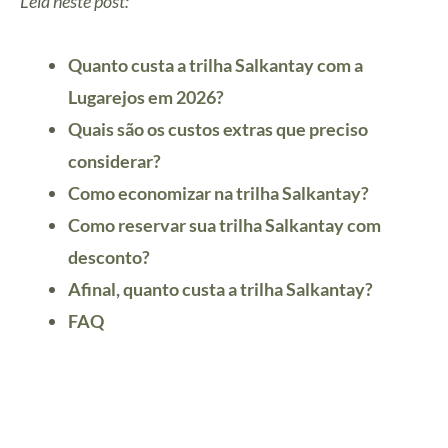
Leia neste post:
Quanto custa a trilha Salkantay com a
Lugarejos em 2026?
Quais são os custos extras que preciso
considerar?
Como economizar na trilha Salkantay
?
Como reservar sua trilha Salkantay com
desconto
?
Afinal, quanto custa a trilha Salkantay?
FAQ