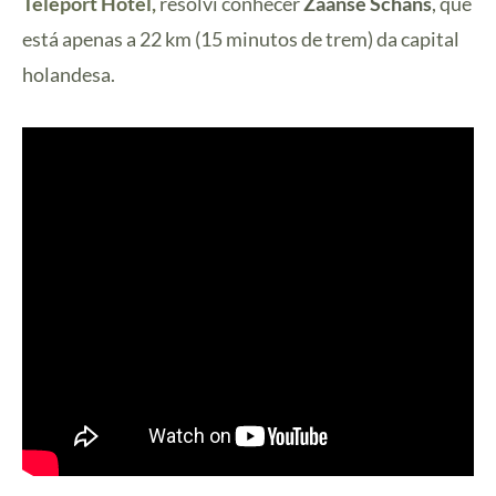
Teleport Hotel,
resolvi conhecer
Zaanse Schans
, que
está apenas a 22 km (15 minutos de trem) da capital
holandesa.