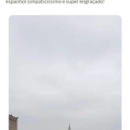
espanhol simpaticíssimo e super engraçado!