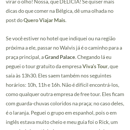
virar o olho! Nossa, que DELÍCIA! Se quiser mais
dicas do que comer na Bélgica, dê uma olhada no
post do
Quero Viajar Mais
.
Se você estiver no hotel que indiquei ou na região
próxima a ele, passar no Walvis já é o caminho para a
praça principal, a
Grand Palace
. Chegando lá eu
peguei o tour gratuito da empresa
Viva’s Tour
, que
saía às 13h30. Eles saem também nos seguintes
horários: 10h, 11h e 16h. Não é difícil encontrá-los,
como qualquer outra empresa de free tour. Eles ficam
com guarda-chuvas coloridos na praça; no caso deles,
é o laranja. Peguei o grupo em espanhol, pois o em
inglês estava muito cheio e meu guia foi o Rick, um