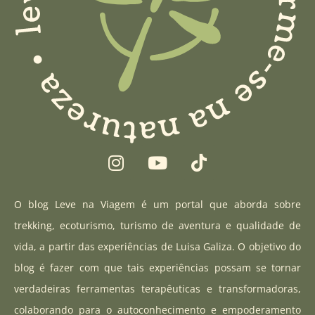
I
Y
T
n
o
i
s
u
k
t
t
t
O blog Leve na Viagem é um portal que aborda sobre
a
u
o
trekking, ecoturismo, turismo de aventura e qualidade de
g
b
k
vida, a partir das experiências de Luisa Galiza. O objetivo do
r
e
blog é fazer com que tais experiências possam se tornar
a
verdadeiras ferramentas terapêuticas e transformadoras,
m
colaborando para o autoconhecimento e empoderamento