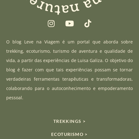
I
Y
T
n
o
i
s
u
k
t
t
t
O blog Leve na Viagem é um portal que aborda sobre
a
u
o
trekking, ecoturismo, turismo de aventura e qualidade de
g
b
k
vida, a partir das experiências de Luisa Galiza. O objetivo do
r
e
blog é fazer com que tais experiências possam se tornar
a
verdadeiras ferramentas terapêuticas e transformadoras,
m
colaborando para o autoconhecimento e empoderamento
pessoal.
TREKKINGS >
ECOTURISMO >