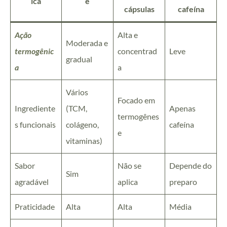
ica
e
cápsulas
cafeína
Ação
Alta e
Moderada e
termogênic
concentrad
Leve
gradual
a
a
Vários
Focado em
Ingrediente
(TCM,
Apenas
termogênes
s funcionais
colágeno,
cafeína
e
vitaminas)
Sabor
Não se
Depende do
Sim
agradável
aplica
preparo
Praticidade
Alta
Alta
Média