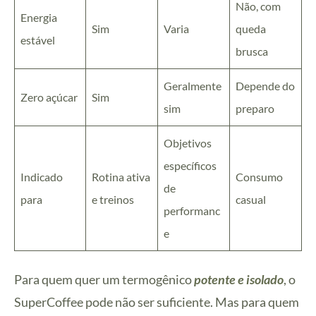
Não, com
Energia
Sim
Varia
queda
estável
brusca
Geralmente
Depende do
Zero açúcar
Sim
sim
preparo
Objetivos
específicos
Indicado
Rotina ativa
Consumo
de
para
e treinos
casual
performanc
e
Para quem quer um termogênico
potente e isolado
, o
SuperCoffee pode não ser suficiente. Mas para quem