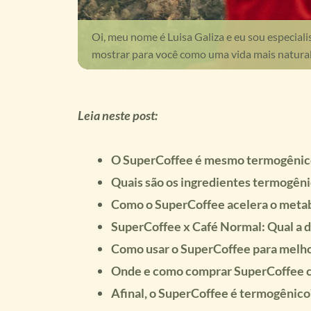
Oi, meu nome é Luisa Galiza e eu sou especial
mostrar para você como uma vida mais natural 
Leia neste post:
O SuperCoffee é mesmo termogênic
Quais são os ingredientes termogên
Como o SuperCoffee acelera o meta
SuperCoffee x Café Normal: Qual a d
Como usar o SuperCoffee para melho
Onde e como comprar SuperCoffee 
Afinal, o SuperCoffee é termogênico