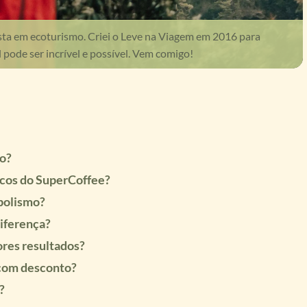
ista em ecoturismo. Criei o Leve na Viagem em 2016 para
pode ser incrível e possível. Vem comigo!
o?
icos do SuperCoffee?
bolismo?
iferença?
res resultados?
com desconto?
?