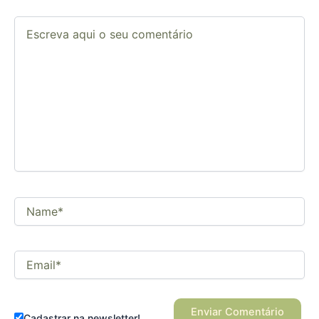
Escreva
aqui
o
seu
comentário
Name*
Email*
Cadastrar na newsletter!