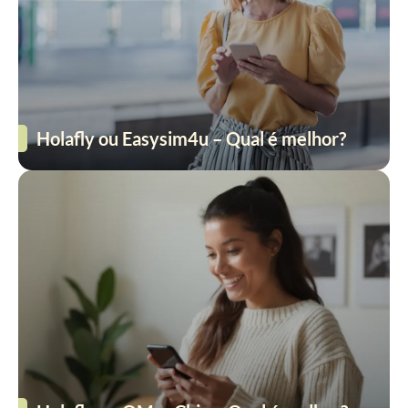
Holafly ou Easysim4u – Qual é melhor?