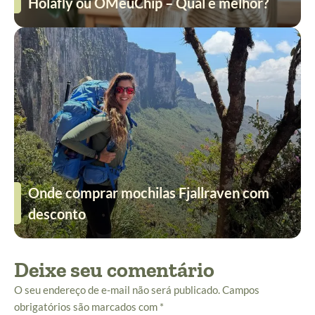
Holafly ou OMeuChip – Qual é melhor?
Onde comprar mochilas Fjallraven com
desconto
Deixe seu comentário
O seu endereço de e-mail não será publicado.
Campos
obrigatórios são marcados com
*