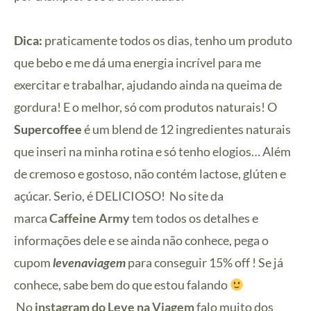
Dica:
praticamente todos os dias, tenho um produto
que bebo e me dá uma energia incrível para me
exercitar e trabalhar, ajudando ainda na queima de
gordura! E o melhor, só com produtos naturais! O
Supercoffee
é um blend de 12 ingredientes naturais
que inseri na minha rotina e só tenho elogios… Além
de cremoso e gostoso, não contém lactose, glúten e
açúcar. Serio, é DELICIOSO! No site da
marca
Caffeine Army
tem todos os detalhes e
informações dele e se ainda não conhece, pega o
cupom
levenaviagem
para conseguir 15% off ! Se já
conhece, sabe bem do que estou falando
No
instagram do Leve na Viagem
falo muito dos