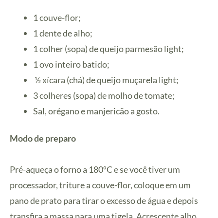
1 couve-flor;
1 dente de alho;
1 colher (sopa) de queijo parmesão light;
1 ovo inteiro batido;
½ xícara (chá) de queijo muçarela light;
3 colheres (sopa) de molho de tomate;
Sal, orégano e manjericão a gosto.
Modo de preparo
Pré-aqueça o forno a 180ºC e se você tiver um
processador, triture a couve-flor, coloque em um
pano de prato para tirar o excesso de água e depois
transfira a massa para uma tigela. Acrescente alho,