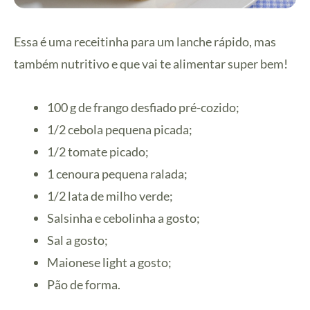
Essa é uma receitinha para um lanche rápido, mas
também nutritivo e que vai te alimentar super bem!
100 g de frango desfiado pré-cozido;
1/2 cebola pequena picada;
1/2 tomate picado;
1 cenoura pequena ralada;
1/2 lata de milho verde;
Salsinha e cebolinha a gosto;
Sal a gosto;
Maionese light a gosto;
Pão de forma.