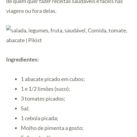
de quem quer fazer receitas saudáveis e fáceis nas
viagens ou fora delas.
Ingredientes:
1 abacate picado em cubos;
1 e 1/2 limões (suco);
3 tomates picados;
Sal;
1 cebola picada;
Molho de pimenta a gosto;