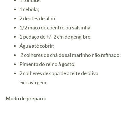
1 cebola;
2 dentes de alho;
1/2 maço de coentro ou salsinha;
1 pedaço de +/- 2 cm de gengibre;
Água até cobrir;
2 colheres de chá de sal marinho não refinado;
Pimenta do reino à gosto;
2 colheres de sopa de azeite de oliva
extravirgem.
Modo de preparo: