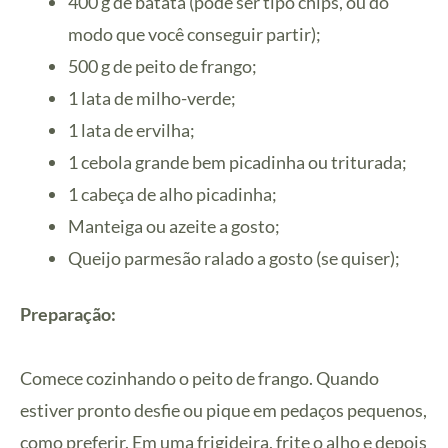
400 g de batata (pode ser tipo chips, ou do
modo que você conseguir partir);
500 g de peito de frango;
1 lata de milho-verde;
1 lata de ervilha;
1 cebola grande bem picadinha ou triturada;
1 cabeça de alho picadinha;
Manteiga ou azeite a gosto;
Queijo parmesão ralado a gosto (se quiser);
Preparação:
Comece cozinhando o peito de frango. Quando
estiver pronto desfie ou pique em pedaços pequenos,
como preferir. Em uma frigideira, frite o alho e depois