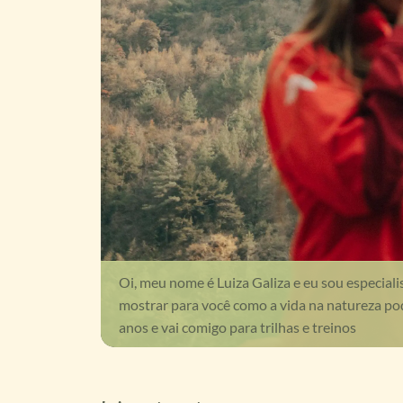
Oi, meu nome é Luiza Galiza e eu sou especiali
mostrar para você como a vida na natureza pode
anos e vai comigo para trilhas e treinos