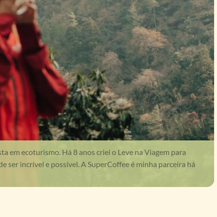
sta em ecoturismo. Há 8 anos criei o Leve na Viagem para
 ser incrível e possível. A SuperCoffee é minha parceira há