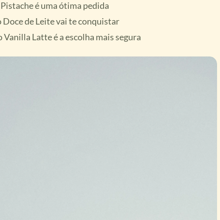
 o Pistache é uma ótima pedida
 Doce de Leite vai te conquistar
 Vanilla Latte é a escolha mais segura