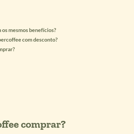
m os mesmos benefícios?
percoffee com desconto?
omprar?
offee comprar?