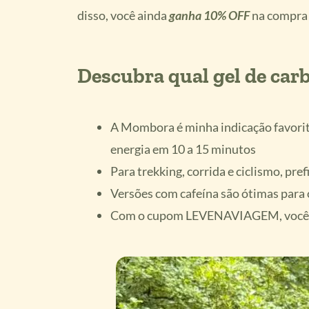
disso, você ainda
ganha 10% OFF
na compra 
Descubra qual gel de ca
A Mombora é minha indicação favorita:
energia em 10 a 15 minutos
Para trekking, corrida e ciclismo, pr
Versões com cafeína são ótimas para 
Com o cupom LEVENAVIAGEM, você g