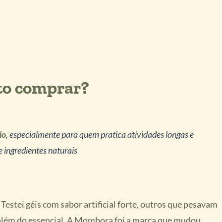
ato comprar?
ão
, especialmente para quem pratica atividades longas e
e ingredientes naturais
estei géis com sabor artificial forte, outros que pesavam
além do essencial. A Mombora foi a marca que mudou