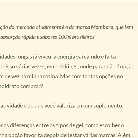
pção do mercado atualmente é o da
marca Mombora
, que tem
 absorção rápida e sabores 100% brasileiros
dades longas já viveu: a energia vai caindo e falta
r isso várias vezes, em trekkings, onde parar não é opção.
m de vez na minha rotina. Mas com tantas opções no
arboidrato comprar?
e atividade e do que você valoriza em um suplemento.
r as diferenças entre os tipos de gel, como escolher o
nha opção favorita depois de testar várias marcas. Além