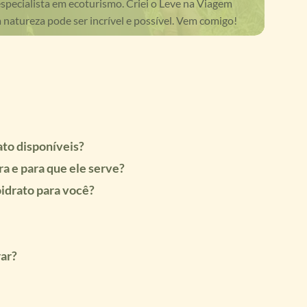
especialista em ecoturismo. Criei o Leve na Viagem
 natureza pode ser incrível e possível. Vem comigo!
ato disponíveis?
a e para que ele serve?
idrato para você?
rar?