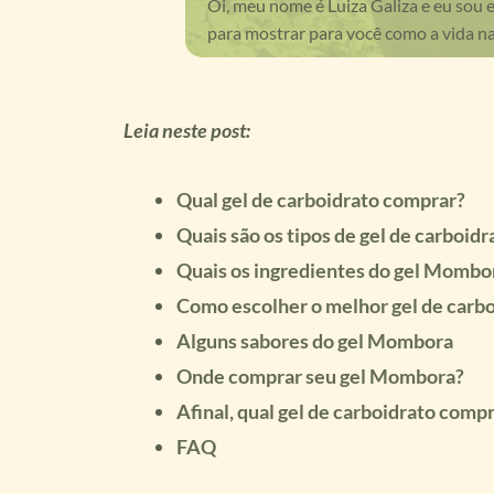
Oi, meu nome é Luiza Galiza e eu sou 
para mostrar para você como a vida na
Leia neste post:
Qual gel de carboidrato comprar?
Quais são os tipos de gel de carboidr
Quais os ingredientes do gel Mombor
Como escolher o melhor gel de carbo
Alguns sabores do gel Mombora
Onde comprar seu gel Mombora?
Afinal, qual gel de carboidrato comp
FAQ