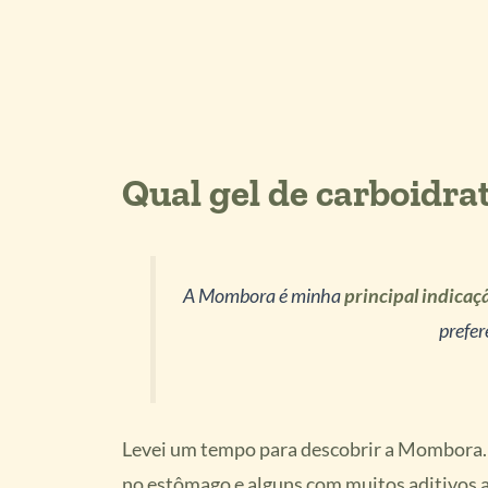
Qual gel de carboidr
A Mombora é minha
principal indicaç
prefer
Levei um tempo para descobrir a Mombora. T
no estômago e alguns com muitos aditivos 