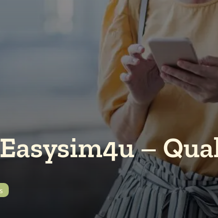
 Easysim4u – Qua
s