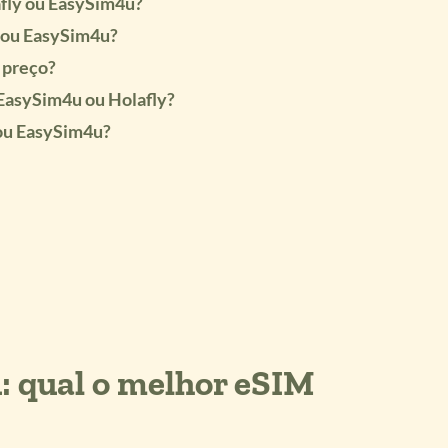
afly ou EasySim4u?
 ou EasySim4u?
 preço?
 EasySim4u ou Holafly?
 ou EasySim4u?
: qual o melhor eSIM