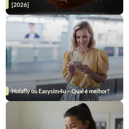
[2026]
Holafly ou Easysim4u – Qual é melhor?