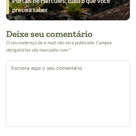
Portais de Hércules: tudo o que você
precisa saber
Deixe seu comentário
O seu endereço de e-mail não será publicado.
Campos
obrigatórios são marcados com
*
Escreva
aqui
o
seu
comentário