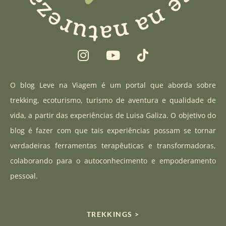
I
Y
T
n
o
i
s
u
k
t
t
t
O blog Leve na Viagem é um portal que aborda sobre
a
u
o
trekking, ecoturismo, turismo de aventura e qualidade de
g
b
k
vida, a partir das experiências de Luisa Galiza. O objetivo do
r
e
blog é fazer com que tais experiências possam se tornar
a
verdadeiras ferramentas terapêuticas e transformadoras,
m
colaborando para o autoconhecimento e empoderamento
pessoal.
TREKKINGS >