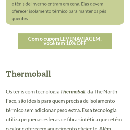
e tênis de inverno entram em cena. Elas devem
oferecer isolamento térmico para manter os pés
quentes
Com o cupom LEVENAVIAGEM,
você tem 10% OFF
Thermoball
Os tênis com tecnologia
Thermoball
, da The North
Face, são ideais para quem precisa de isolamento
térmico sem adicionar peso extra. Essa tecnologia
utiliza pequenas esferas de fibra sintética que retêm
o calor e oferecem aquecimento eficiente. Além