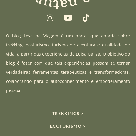
I
Y
T
n
o
i
s
u
k
t
t
t
O blog Leve na Viagem é um portal que aborda sobre
a
u
o
trekking, ecoturismo, turismo de aventura e qualidade de
g
b
k
vida, a partir das experiências de Luisa Galiza. O objetivo do
r
e
blog é fazer com que tais experiências possam se tornar
a
verdadeiras ferramentas terapêuticas e transformadoras,
m
colaborando para o autoconhecimento e empoderamento
pessoal.
TREKKINGS >
ECOTURISMO >