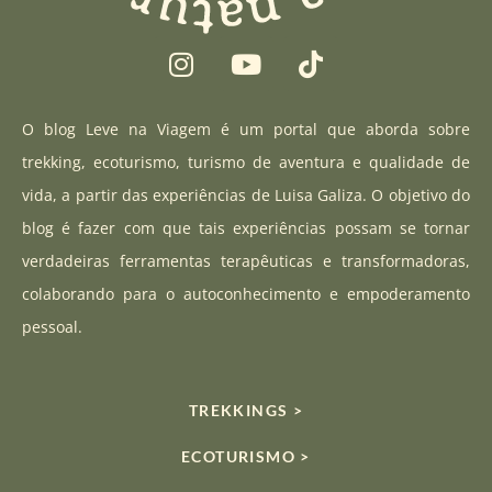
I
Y
T
n
o
i
s
u
k
t
t
t
O blog Leve na Viagem é um portal que aborda sobre
a
u
o
trekking, ecoturismo, turismo de aventura e qualidade de
g
b
k
vida, a partir das experiências de Luisa Galiza. O objetivo do
r
e
blog é fazer com que tais experiências possam se tornar
a
verdadeiras ferramentas terapêuticas e transformadoras,
m
colaborando para o autoconhecimento e empoderamento
pessoal.
TREKKINGS >
ECOTURISMO >