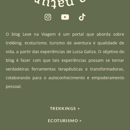
I
Y
T
n
o
i
s
u
k
t
t
t
O blog Leve na Viagem é um portal que aborda sobre
a
u
o
trekking, ecoturismo, turismo de aventura e qualidade de
g
b
k
vida, a partir das experiências de Luisa Galiza. O objetivo do
r
e
blog é fazer com que tais experiências possam se tornar
a
verdadeiras ferramentas terapêuticas e transformadoras,
m
colaborando para o autoconhecimento e empoderamento
pessoal.
TREKKINGS >
ECOTURISMO >