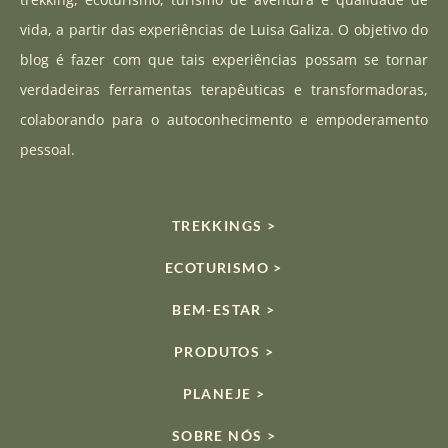
g
b
k
vida, a partir das experiências de Luisa Galiza. O objetivo do
r
e
blog é fazer com que tais experiências possam se tornar
a
verdadeiras ferramentas terapêuticas e transformadoras,
m
colaborando para o autoconhecimento e empoderamento
pessoal.
TREKKINGS >
ECOTURISMO >
BEM-ESTAR >
PRODUTOS >
PLANEJE >
SOBRE NÓS >