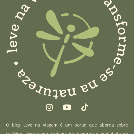
I
Y
T
n
o
i
s
u
k
t
t
t
O blog Leve na Viagem é um portal que aborda sobre
a
u
o
trekking, ecoturismo, turismo de aventura e qualidade de