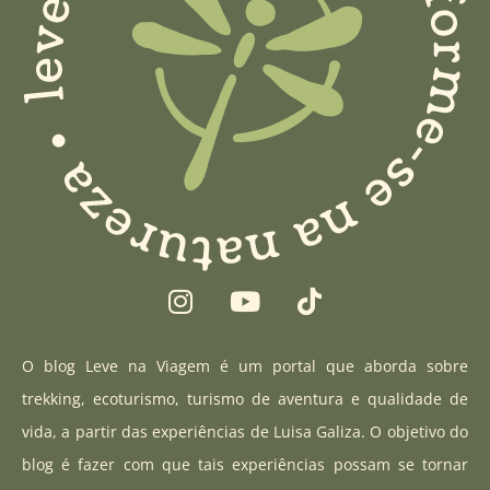
I
Y
T
n
o
i
s
u
k
t
t
t
O blog Leve na Viagem é um portal que aborda sobre
a
u
o
trekking, ecoturismo, turismo de aventura e qualidade de
g
b
k
vida, a partir das experiências de Luisa Galiza. O objetivo do
r
e
blog é fazer com que tais experiências possam se tornar
a