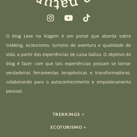
I
Y
T
n
o
i
s
u
k
t
t
t
O blog Leve na Viagem é um portal que aborda sobre
a
u
o
trekking, ecoturismo, turismo de aventura e qualidade de
g
b
k
vida, a partir das experiências de Luisa Galiza. O objetivo do
r
e
blog é fazer com que tais experiências possam se tornar
a
verdadeiras ferramentas terapêuticas e transformadoras,
m
colaborando para o autoconhecimento e empoderamento
pessoal.
TREKKINGS >
ECOTURISMO >