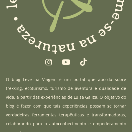
I
Y
T
n
o
i
s
u
k
t
t
t
O blog Leve na Viagem é um portal que aborda sobre
a
u
o
trekking, ecoturismo, turismo de aventura e qualidade de
g
b
k
vida, a partir das experiências de Luisa Galiza. O objetivo do
r
e
blog é fazer com que tais experiências possam se tornar
a
verdadeiras ferramentas terapêuticas e transformadoras,
m
colaborando para o autoconhecimento e empoderamento