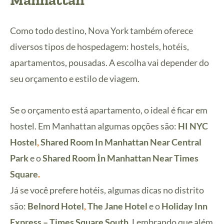
Como todo destino, Nova York também oferece
diversos tipos de hospedagem: hostels, hotéis,
apartamentos, pousadas. A escolha vai depender do
seu orçamento e estilo de viagem.
Se o orçamento está apartamento, o ideal é ficar em
hostel. Em Manhattan algumas opções são:
HI NYC
Hostel
,
Shared Room In Manhattan Near Central
Park
e o
Shared Room İn Manhattan Near Times
Square
.
Já se você prefere hotéis, algumas dicas no distrito
são:
Belnord Hotel
,
The Jane Hotel
e o
Holiday Inn
Express – Times Square South
. Lembrando que além