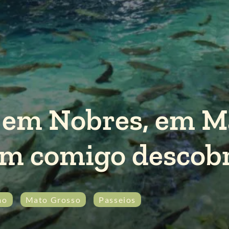
r em Nobres, em M
m comigo descobr
mo
Mato Grosso
Passeios