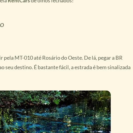
pela
RentCars
de olhos fechados!
RO
uir pela MT-010 até Rosário do Oeste. De lá, pegar a BR
seu destino. É bastante fácil, a estrada é bem sinalizada