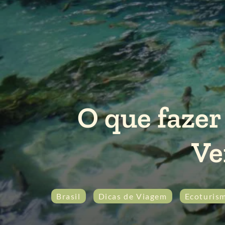
O que faze
Ve
Brasil
Dicas de Viagem
Ecoturis