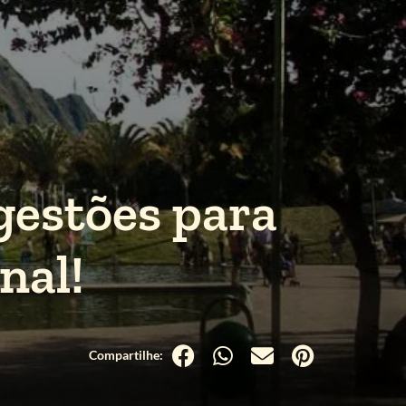
gestões para
nal!