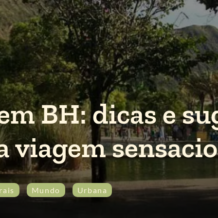
 em BH: dicas e su
 viagem sensacio
rais
Mundo
Urbana