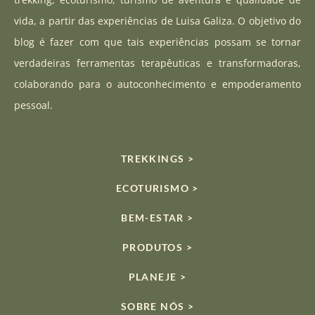
g
b
k
vida, a partir das experiências de Luisa Galiza. O objetivo do
r
e
blog é fazer com que tais experiências possam se tornar
a
verdadeiras ferramentas terapêuticas e transformadoras,
m
colaborando para o autoconhecimento e empoderamento
pessoal.
TREKKINGS >
ECOTURISMO >
BEM-ESTAR >
PRODUTOS >
PLANEJE >
SOBRE NÓS >