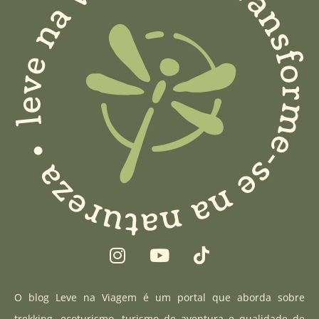
I
Y
T
n
o
i
s
u
k
t
t
t
O blog Leve na Viagem é um portal que aborda sobre
a
u
o
trekking, ecoturismo, turismo de aventura e qualidade de