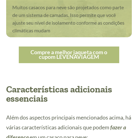
Muitos casacos para neve são projetados como parte
de um sistema de camadas. Isso permite que você
ajuste seu nível de isolamento conforme as condições
climáticas mudam
Compre a melhor jaqueta com o
cupom LEVENAVIAGEM
Características adicionais
essenciais
Além dos aspectos principais mencionados acima, há
várias características adicionais que podem
fazer a
diferença
em um casaco para neve: