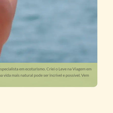
especialista em ecoturismo. Criei o Leve na Viagem em
vida mais natural pode ser incrível e possível. Vem