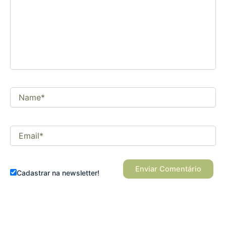
comentário
Name*
Email*
Cadastrar na newsletter!