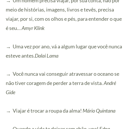
→
Um homem precisa viajar, por sua conta, não por
meio de histórias, imagens, livros e tevês, precisa
viajar, por si, com os olhos e pés, para entender o que
é seu…
Amyr Klink
→
Uma vez por ano, vá a algum lugar que você nunca
esteve antes.
Dalai Lama
→
Você nunca vai conseguir atravessar o oceano se
não tiver coragem de perder a terra de vista.
André
Gide
→
Viajar é trocar a roupa da alma!
Mário Quintana
→
Quando a vida te deixar sem chão, voe!
Edna