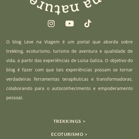
I
Y
T
n
o
i
s
u
k
t
t
t
O blog Leve na Viagem é um portal que aborda sobre
a
u
o
trekking, ecoturismo, turismo de aventura e qualidade de
g
b
k
vida, a partir das experiências de Luisa Galiza. O objetivo do
r
e
blog é fazer com que tais experiências possam se tornar
a
verdadeiras ferramentas terapêuticas e transformadoras,
m
colaborando para o autoconhecimento e empoderamento
pessoal.
TREKKINGS >
ECOTURISMO >