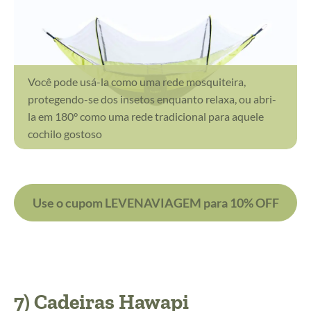
Você pode usá-la como uma rede mosquiteira,
protegendo-se dos insetos enquanto relaxa, ou abri-
la em 180° como uma rede tradicional para aquele
cochilo gostoso
Use o cupom LEVENAVIAGEM para 10% OFF
7) Cadeiras Hawapi