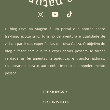
I
Y
T
n
o
i
s
u
k
t
t
t
O blog Leve na Viagem é um portal que aborda sobre
a
u
o
trekking, ecoturismo, turismo de aventura e qualidade de
g
b
k
vida, a partir das experiências de Luisa Galiza. O objetivo do
r
e
blog é fazer com que tais experiências possam se tornar
a
verdadeiras ferramentas terapêuticas e transformadoras,
m
colaborando para o autoconhecimento e empoderamento
pessoal.
TREKKINGS >
ECOTURISMO >