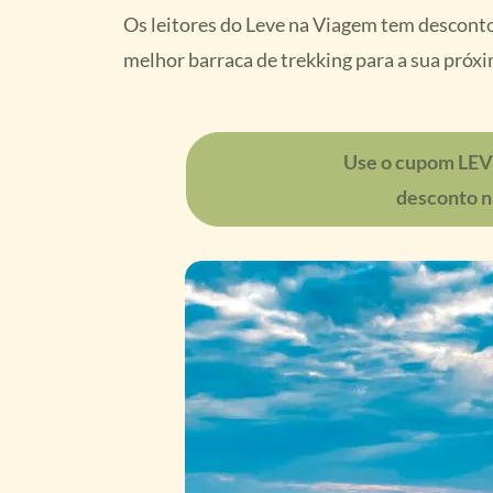
Os leitores do Leve na Viagem tem descont
melhor barraca de trekking para a sua próx
Use o cupom LE
desconto n