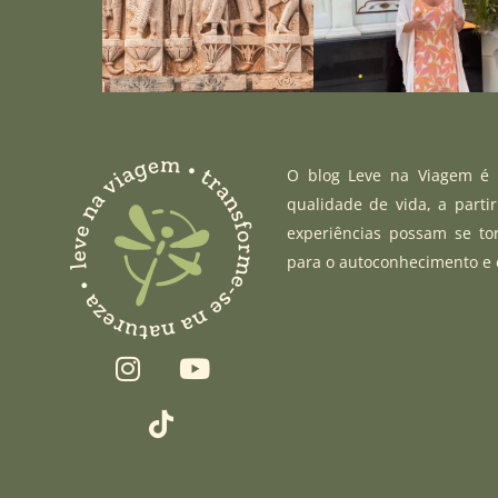
O blog Leve na Viagem é u
qualidade de vida, a parti
experiências possam se to
para o autoconhecimento e
I
T
Y
n
i
o
s
k
u
t
t
t
a
o
u
g
k
b