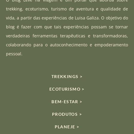
t
t
t
a
u
o
trekking, ecoturismo, turismo de aventura e qualidade de
g
b
k
vida, a partir das experiências de Luisa Galiza. O objetivo do
r
e
blog é fazer com que tais experiências possam se tornar
a
verdadeiras ferramentas terapêuticas e transformadoras,
m
colaborando para o autoconhecimento e empoderamento
pessoal.
TREKKINGS >
ECOTURISMO >
BEM-ESTAR >
PRODUTOS >
PLANEJE >