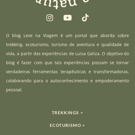
I
Y
T
n
o
i
s
u
k
t
t
t
O blog Leve na Viagem é um portal que aborda sobre
a
u
o
trekking, ecoturismo, turismo de aventura e qualidade de
g
b
k
vida, a partir das experiências de Luisa Galiza. O objetivo do
r
e
blog é fazer com que tais experiências possam se tornar
a
verdadeiras ferramentas terapêuticas e transformadoras,
m
colaborando para o autoconhecimento e empoderamento
pessoal.
TREKKINGS >
ECOTURISMO >