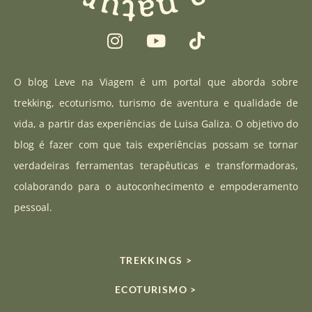
I
Y
T
n
o
i
s
u
k
t
t
t
O blog Leve na Viagem é um portal que aborda sobre
a
u
o
trekking, ecoturismo, turismo de aventura e qualidade de
g
b
k
vida, a partir das experiências de Luisa Galiza. O objetivo do
r
e
blog é fazer com que tais experiências possam se tornar
a
verdadeiras ferramentas terapêuticas e transformadoras,
m
colaborando para o autoconhecimento e empoderamento
pessoal.
TREKKINGS >
ECOTURISMO >