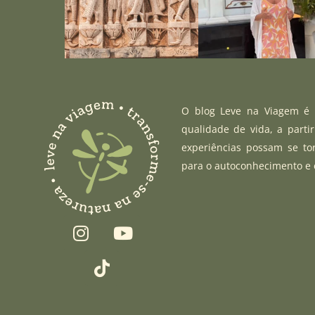
O blog Leve na Viagem é u
qualidade de vida, a parti
experiências possam se to
para o autoconhecimento e
I
T
Y
n
i
o
s
k
u
t
t
t
a
o
u
g
k
b