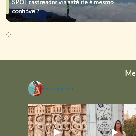
SPOT rastreador via satélite é mesmo
confiável?
Me
levenaviagem