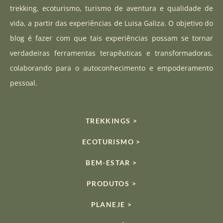
a
u
o
trekking, ecoturismo, turismo de aventura e qualidade de
g
b
k
vida, a partir das experiências de Luisa Galiza. O objetivo do
r
e
blog é fazer com que tais experiências possam se tornar
a
verdadeiras ferramentas terapêuticas e transformadoras,
m
colaborando para o autoconhecimento e empoderamento
pessoal.
TREKKINGS >
ECOTURISMO >
BEM-ESTAR >
PRODUTOS >
PLANEJE >