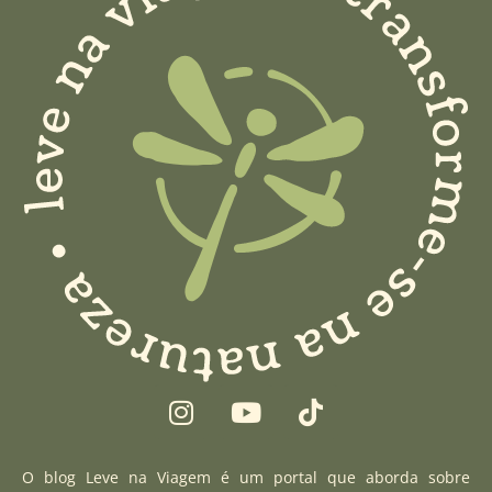
I
Y
T
n
o
i
s
u
k
t
t
t
O blog Leve na Viagem é um portal que aborda sobre