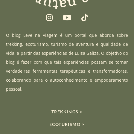
I
Y
T
n
o
i
s
u
k
t
t
t
O blog Leve na Viagem é um portal que aborda sobre
a
u
o
trekking, ecoturismo, turismo de aventura e qualidade de
g
b
k
vida, a partir das experiências de Luisa Galiza. O objetivo do
r
e
blog é fazer com que tais experiências possam se tornar
a
verdadeiras ferramentas terapêuticas e transformadoras,
m
colaborando para o autoconhecimento e empoderamento
pessoal.
TREKKINGS >
ECOTURISMO >