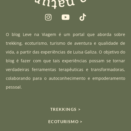
I
Y
T
n
o
i
s
u
k
t
t
t
O blog Leve na Viagem é um portal que aborda sobre
a
u
o
trekking, ecoturismo, turismo de aventura e qualidade de
g
b
k
vida, a partir das experiências de Luisa Galiza. O objetivo do
r
e
blog é fazer com que tais experiências possam se tornar
a
verdadeiras ferramentas terapêuticas e transformadoras,
m
colaborando para o autoconhecimento e empoderamento
pessoal.
TREKKINGS >
ECOTURISMO >