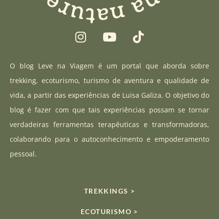
I
Y
T
n
o
i
s
u
k
t
t
t
O blog Leve na Viagem é um portal que aborda sobre
a
u
o
trekking, ecoturismo, turismo de aventura e qualidade de
g
b
k
vida, a partir das experiências de Luisa Galiza. O objetivo do
r
e
blog é fazer com que tais experiências possam se tornar
a
verdadeiras ferramentas terapêuticas e transformadoras,
m
colaborando para o autoconhecimento e empoderamento
pessoal.
TREKKINGS >
ECOTURISMO >