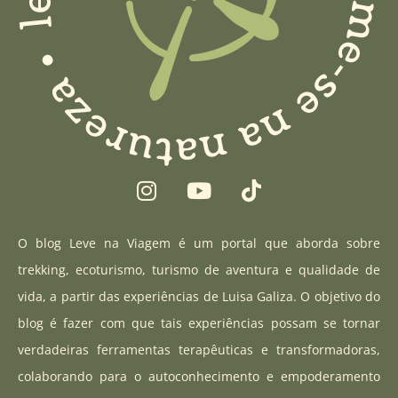
I
Y
T
n
o
i
s
u
k
t
t
t
O blog Leve na Viagem é um portal que aborda sobre
a
u
o
trekking, ecoturismo, turismo de aventura e qualidade de
g
b
k
vida, a partir das experiências de Luisa Galiza. O objetivo do
r
e
blog é fazer com que tais experiências possam se tornar
a
verdadeiras ferramentas terapêuticas e transformadoras,
m
colaborando para o autoconhecimento e empoderamento