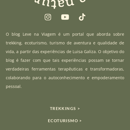
I
Y
T
n
o
i
s
u
k
t
t
t
O blog Leve na Viagem é um portal que aborda sobre
a
u
o
trekking, ecoturismo, turismo de aventura e qualidade de
g
b
k
vida, a partir das experiências de Luisa Galiza. O objetivo do
r
e
blog é fazer com que tais experiências possam se tornar
a
verdadeiras ferramentas terapêuticas e transformadoras,
m
colaborando para o autoconhecimento e empoderamento
pessoal.
TREKKINGS >
ECOTURISMO >