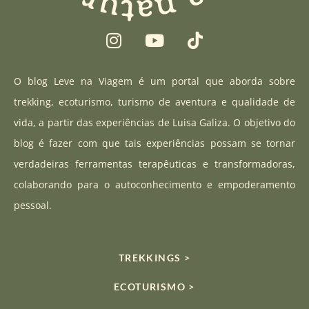
I
Y
T
n
o
i
s
u
k
t
t
t
O blog Leve na Viagem é um portal que aborda sobre
a
u
o
trekking, ecoturismo, turismo de aventura e qualidade de
g
b
k
vida, a partir das experiências de Luisa Galiza. O objetivo do
r
e
blog é fazer com que tais experiências possam se tornar
a
verdadeiras ferramentas terapêuticas e transformadoras,
m
colaborando para o autoconhecimento e empoderamento
pessoal.
TREKKINGS >
ECOTURISMO >