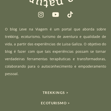
I
Y
T
n
o
i
s
u
k
t
t
t
O blog Leve na Viagem é um portal que aborda sobre
a
u
o
trekking, ecoturismo, turismo de aventura e qualidade de
g
b
k
vida, a partir das experiências de Luisa Galiza. O objetivo do
r
e
blog é fazer com que tais experiências possam se tornar
a
verdadeiras ferramentas terapêuticas e transformadoras,
m
colaborando para o autoconhecimento e empoderamento
pessoal.
TREKKINGS >
ECOTURISMO >