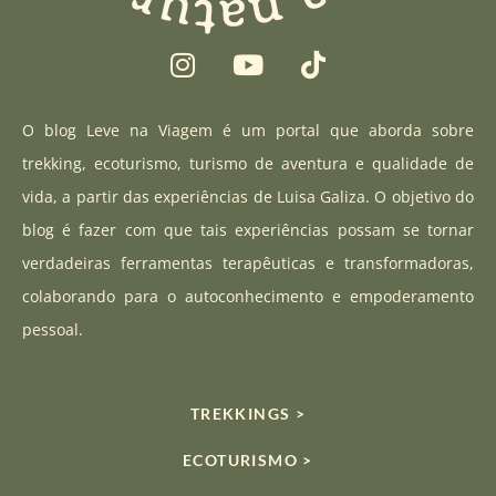
I
Y
T
n
o
i
s
u
k
t
t
t
O blog Leve na Viagem é um portal que aborda sobre
a
u
o
trekking, ecoturismo, turismo de aventura e qualidade de
g
b
k
vida, a partir das experiências de Luisa Galiza. O objetivo do
r
e
blog é fazer com que tais experiências possam se tornar
a
verdadeiras ferramentas terapêuticas e transformadoras,
m
colaborando para o autoconhecimento e empoderamento
pessoal.
TREKKINGS >
ECOTURISMO >