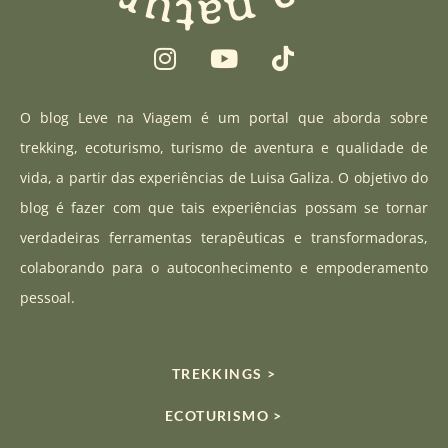
I
Y
T
n
o
i
s
u
k
t
t
t
O blog Leve na Viagem é um portal que aborda sobre
a
u
o
trekking, ecoturismo, turismo de aventura e qualidade de
g
b
k
vida, a partir das experiências de Luisa Galiza. O objetivo do
r
e
blog é fazer com que tais experiências possam se tornar
a
verdadeiras ferramentas terapêuticas e transformadoras,
m
colaborando para o autoconhecimento e empoderamento
pessoal.
TREKKINGS >
ECOTURISMO >