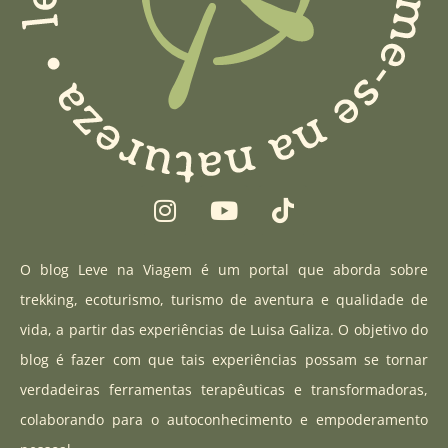
I
Y
T
n
o
i
s
u
k
t
t
t
O blog Leve na Viagem é um portal que aborda sobre
a
u
o
trekking, ecoturismo, turismo de aventura e qualidade de
g
b
k
vida, a partir das experiências de Luisa Galiza. O objetivo do
r
e
blog é fazer com que tais experiências possam se tornar
a
verdadeiras ferramentas terapêuticas e transformadoras,
m
colaborando para o autoconhecimento e empoderamento