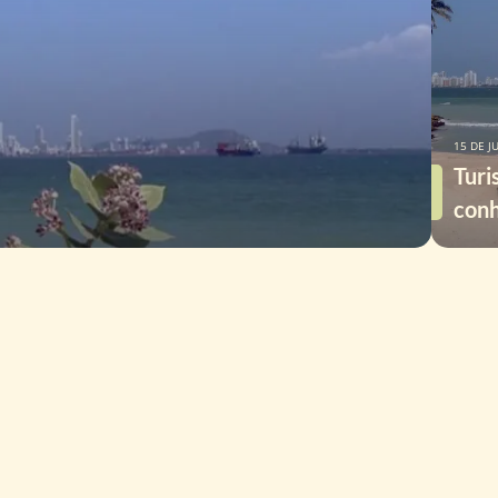
15 DE J
Turi
conh