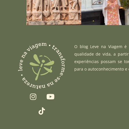
O blog Leve na Viagem é u
qualidade de vida, a parti
experiências possam se to
para o autoconhecimento e
I
T
Y
n
i
o
s
k
u
t
t
t
a
o
u
g
k
b