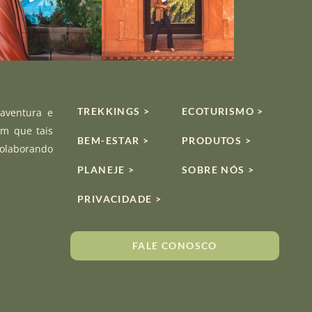
TREKKINGS >
ECOTURISMO >
 aventura e
om que tais
BEM-ESTAR >
PRODUTOS >
colaborando
PLANEJE >
SOBRE NÓS >
PRIVACIDADE >
FALE CONOSCO