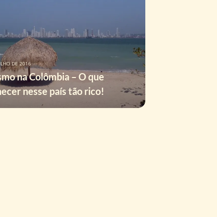
ULHO DE 2016
smo na Colômbia – O que
ecer nesse país tão rico!