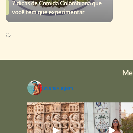
7 dicas de Comida Colombiana que
você tem que experimentar
Me
levenaviagem